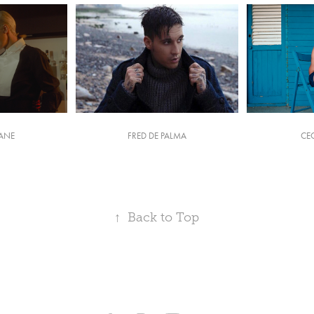
YANE
FRED DE PALMA
CE
↑
Back to Top