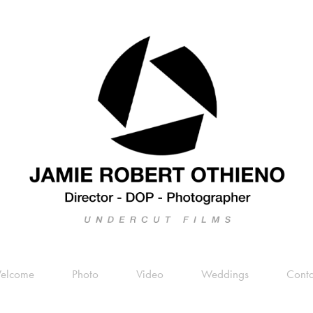
elcome
Photo
Video
Weddings
Conta