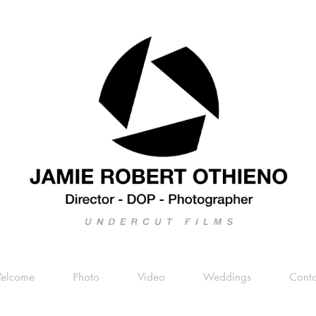
elcome
Photo
Video
Weddings
Conta